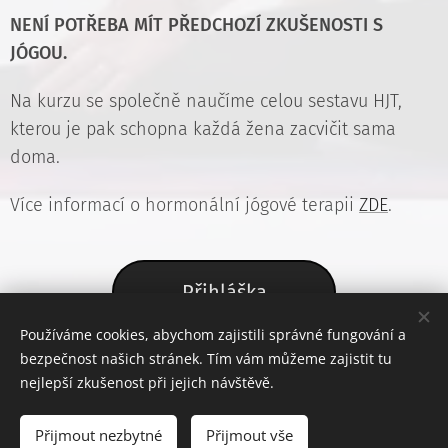
NENÍ POTŘEBA MÍT PŘEDCHOZÍ ZKUŠENOSTI S
JÓGOU.
Na kurzu se společně naučíme celou sestavu HJT,
kterou je pak schopna každá žena zacvičit sama
doma.
Více informací o hormonální jógové terapii
ZDE
.
Přihláška
Používáme cookies, abychom zajistili správné fungování a
bezpečnost našich stránek. Tím vám můžeme zajistit tu
nejlepší zkušenost při jejich návštěvě.
© 2026 Bc. Aneta Pavliňáková, DiS., Certifikovaná lektorka Hormonální
jógové terapie dle Dinah Rodrigues, pavlinakova.anet@seznam.cz
Přijmout nezbytné
Přijmout vše