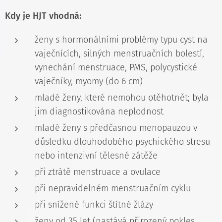
Kdy je HJT vhodná:
ženy s hormonálními problémy typu cyst na
vaječnících, silných menstruačních bolestí,
vynechání menstruace, PMS, polycystické
vaječníky, myomy (do 6 cm)
mladé ženy, které nemohou otěhotnět; byla
jim diagnostikována neplodnost
mladé ženy s předčasnou menopauzou v
důsledku dlouhodobého psychického stresu
nebo intenzivní tělesné zátěže
při ztrátě menstruace a ovulace
při nepravidelném menstruačním cyklu
při snížené funkci štítné žlázy
ženy od 35 let (nastává přirozený pokles