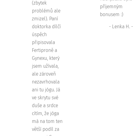
(zbytek
příjemným
problémů ale
bonusem :)
zmizel). Paní
doktorka dílčí
- Lenka H. -
úspěch
připisovala
Fertiproně a
Gynexu, který
jsem užívala,
ale zároveň
nezavrhovala
ani tu jógu. Já
ve skrytu své
duše a srdce
cítím, že jóga
má na tom ten
větší podíl za