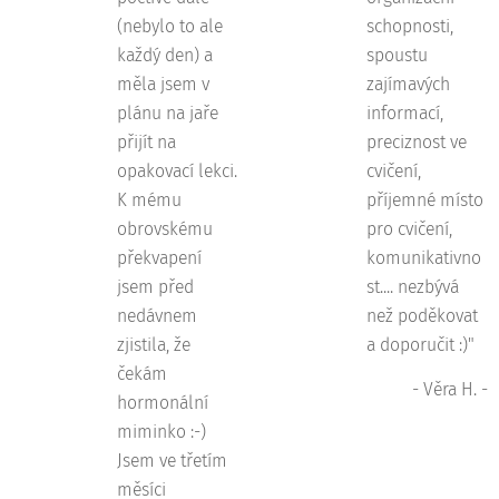
(nebylo to ale
schopnosti,
každý den) a
spoustu
měla jsem v
zajímavých
plánu na jaře
informací,
přijít na
preciznost ve
opakovací lekci.
cvičení,
K mému
příjemné místo
obrovskému
pro cvičení,
překvapení
komunikativno
jsem před
st.... nezbývá
nedávnem
než poděkovat
zjistila, že
a doporučit :)"
čekám
- Věra H. -
hormonální
miminko :-)
Jsem ve třetím
měsíci