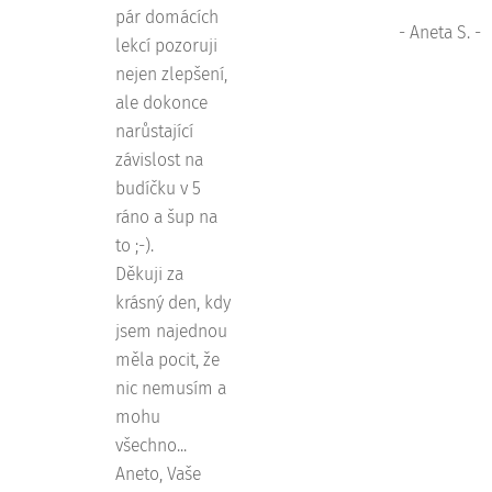
pár domácích
- Aneta S. -
lekcí pozoruji
nejen zlepšení,
ale dokonce
narůstající
závislost na
budíčku v 5
ráno a šup na
to ;-).
Děkuji za
krásný den, kdy
jsem najednou
měla pocit, že
nic nemusím a
mohu
všechno...
Aneto, Vaše