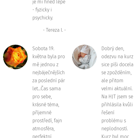
je mi hned lépe
- fyzicky i
psychicky.
- Tereza I. -
Sobota 19.
Dobrý den,
května byla pro
odezvu na kurz
mě jednou z
sice píši docela
nejbáječnějších
se zpožděním,
za poslední pár
ale přitom
let...Čas sama
velmi aktuální.
pro sebe,
Na HJT jsem se
krásné téma,
přihlásila kvůli
příjemné
řešení
prostředí, fajn
problému s
atmosféra,
neplodností.
perfektní
Kurz byl moc