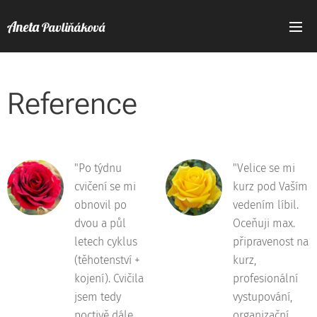
Aneta
Pavliňáková
Reference
"Po týdnu
"Velice se mi
cvičení se mi
kurz pod Vaším
obnovil po
vedením líbil.
dvou a půl
Oceňuji max.
letech cyklus
připravenost na
(těhotenství +
kurz,
kojení). Cvičila
profesionální
jsem tedy
vystupování,
poctivě dále
organizační