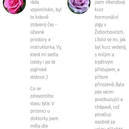
ráda
jsem víkendový
vzpomínám, byl
kurz
to krásně
hormonální
strávený čas -
jógy v
úžasné
Židlochovicích.
prostory a
Líbilo se mi, jak
instruktorka, Vy,
byl kurz vedený,
která mi sedla
s milým a
lidsky i po té
trpělivým
jogínské
přístupem, a
stránce :)
přitom
přirozeně. Byla
Co se
jste velmi
zdravotního
povzbuzující a
stavu týče. V
chápavá, což
prosinci u
považuji
doktorky jsem
osobně za
měla dle