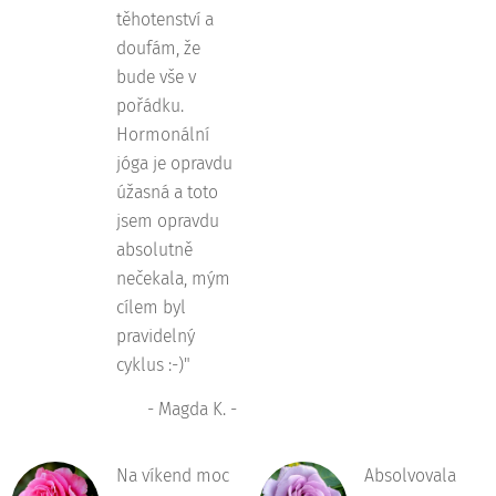
těhotenství a
doufám, že
bude vše v
pořádku.
Hormonální
jóga je opravdu
úžasná a toto
jsem opravdu
absolutně
nečekala, mým
cílem byl
pravidelný
cyklus :-)"
- Magda K. -
Na víkend moc
Absolvovala