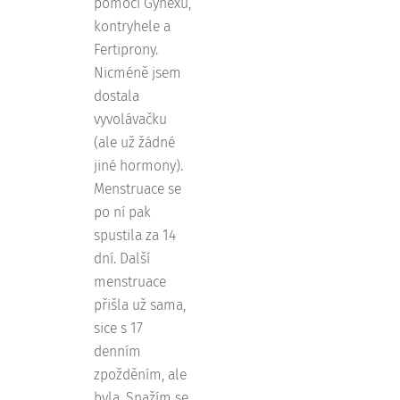
pomoci Gynexu,
kontryhele a
Fertiprony.
Nicméně jsem
dostala
vyvolávačku
(ale už žádné
jiné hormony).
Menstruace se
po ní pak
spustila za 14
dní. Další
menstruace
přišla už sama,
sice s 17
denním
zpožděním, ale
byla. Snažím se