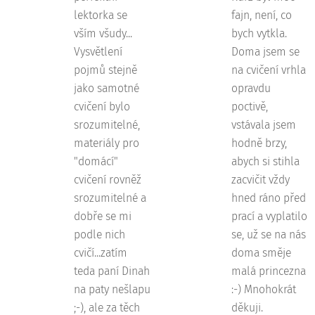
lektorka se
fajn, není, co
vším všudy...
bych vytkla.
Vysvětlení
Doma jsem se
pojmů stejně
na cvičení vrhla
jako samotné
opravdu
cvičení bylo
poctivě,
srozumitelné,
vstávala jsem
materiály pro
hodně brzy,
"domácí"
abych si stihla
cvičení rovněž
zacvičit vždy
srozumitelné a
hned ráno před
dobře se mi
prací a vyplatilo
podle nich
se, už se na nás
cvičí...zatím
doma směje
teda paní Dinah
malá princezna
na paty nešlapu
:-) Mnohokrát
;-), ale za těch
děkuji.