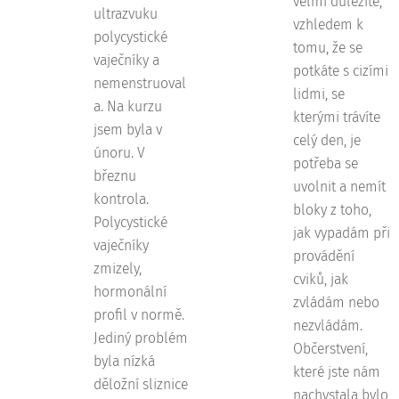
velmi důležité,
ultrazvuku
vzhledem k
polycystické
tomu, že se
vaječníky a
potkáte s cizími
nemenstruoval
lidmi, se
a. Na kurzu
kterými trávíte
jsem byla v
celý den, je
únoru. V
potřeba se
březnu
uvolnit a nemít
kontrola.
bloky z toho,
Polycystické
jak vypadám při
vaječníky
provádění
zmizely,
cviků, jak
hormonální
zvládám nebo
profil v normě.
nezvládám.
Jediný problém
Občerstvení,
byla nízká
které jste nám
děložní sliznice
nachystala bylo