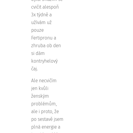
cvičit alespoň
3x týdně a
užívám už
pouze
Fertipronu a
zhruba ob den
si dám
kontryhelový
čaj.
Ale necvičím
jen kvůli
ženským
problémům,
ale i proto, že
po sestavě jsem
plná energie a