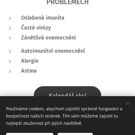
PROBLÉMECH
Oslabená imunita
Časté virózy
Zánětlivá onemocnění
Autoimunitní onemocnění
Alergie
Astma
Kalendář akcí
Používáme cookies, abychom zajistili správné fungování a
bezpečnost našich stránek. Tím vám můžeme zajistit tu
nejlepší zkušenost při jejich návštěvě.
© 2026 Bc. Aneta Pavliňáková, DiS., Certifikovaná lektorka Hormonální