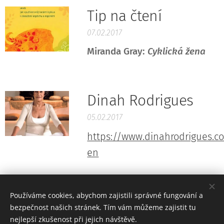
Tip na čtení
07.02.2017
Miranda Gray:
Cyklická žena
Dinah Rodrigues
05.02.2017
https://www.dinahrodrigues.
en
Používáme cookies, abychom zajistili správné fungování a
bezpečnost našich stránek. Tím vám můžeme zajistit tu
nejlepší zkušenost při jejich návštěvě.