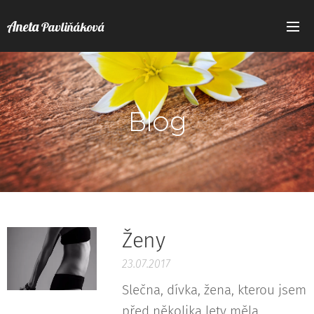
Aneta
Pavliňáková
Blog
Ženy
23.07.2017
Slečna, dívka, žena, kterou jsem
před několika lety měla