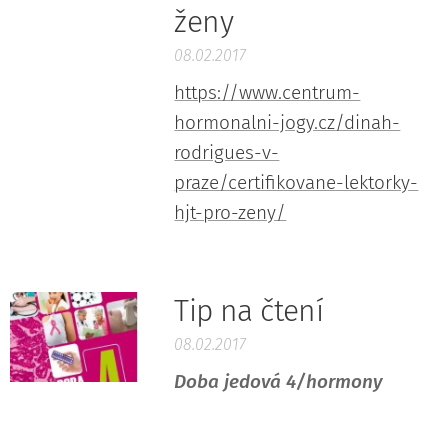
ženy
08.02.2017
https://www.centrum-
hormonalni-jogy.cz/dinah-
rodrigues-v-
praze/certifikovane-lektorky-
hjt-pro-zeny/
Tip na čtení
08.02.2017
Doba jedová 4/hormony